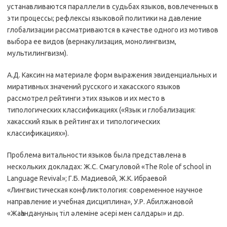
устанавливаются параллели в судьбах языков, вовлеченных в
эти процессы; рефлексы языковой политики на давление
глобализации рассматриваются в качестве одного из мотивов
выбора ее видов (вернакулизация, монолингвизм,
мультилингвизм).
А.Д. Каксин на материале форм выражения эвиденциальных и
миративных значений русского и хакасского языков
рассмотрел рейтинги этих языков и их место в
типологических классификациях («Язык и глобализация:
хакасский язык в рейтингах и типологических
классификациях»).
Проблема витальности языков была представлена в
нескольких докладах: Ж.С. Смагуловой «The Role of school in
Language Revival»; Г.Б. Мадиевой, Ж.К. Ибраевой
«Лингвистическая конфликтология: современное научное
направление и учебная дисциплина», У.Р. Абилжановой
«Жаһандануның тіл әлеміне әсері мен салдары» и др.