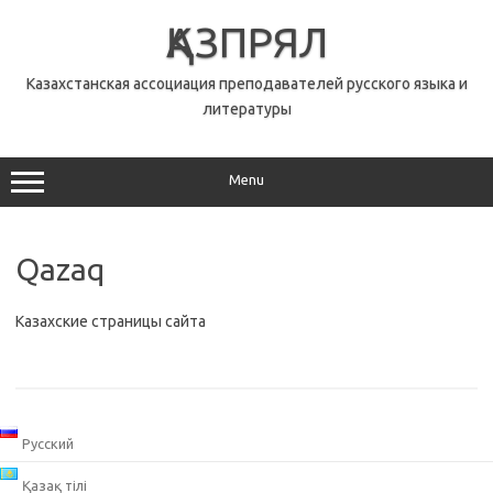
Skip
to
ҚАЗПРЯЛ
content
Казахстанская ассоциация преподавателей русского языка и
литературы
Menu
Qazaq
Казахские страницы сайта
Русский
Қазақ тілі