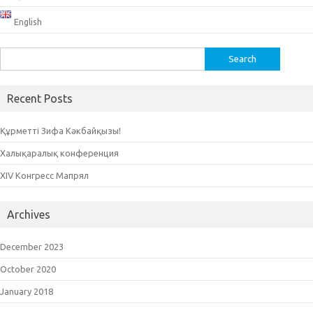
English
Search
for:
Recent Posts
Құрметті Зифа Кәкбайқызы!
Халықаралық конференция
XIV Конгресс Мапрял
Archives
December 2023
October 2020
January 2018